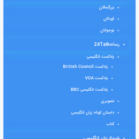
بزرگسالان
کودکان
نوجوانان
رسانه24Talk
پادکست انگلیسی
پادکست British Council
پادکست VOA
پادکست انگلیسی BBC
تصویری
داستان کوتاه زبان انگلیسی
کتاب
شروع زبان انگلیسی