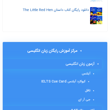
دانلود رایگان کتاب داستان The Little Red Hen
مرکز آموزش رایگان زبان انگلیسی
آزمون زبان انگلیسی
آیلتس
کیوکارد آیلتس IELTS Cue Card
تافل
جی آر ای