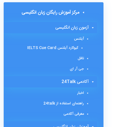
مرکز آموزش رایگان زبان انگلیسی
آزمون زبان انگلیسی
آیلتس
کیوکارد آیلتس IELTS Cue Card
تافل
جی آر ای
آکادمی 24Talk
اخبار
راهنمای استفاده از 24talk
معرفی آکادمی
آموزش زبان انگلیسی