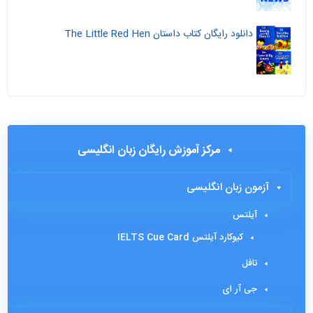
دانلود رایگان کتاب داستان The Little Red Hen
مرکز آموزش رایگان زبان انگلیسی
آزمون زبان انگلیسی
آیلتس
کیوکارد آیلتس IELTS Cue Card
تافل
جی آر ای