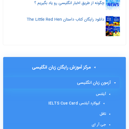
چگونه از طریق اخبار انگلیسی رو یاد بگیریم ؟
دانلود رایگان کتاب داستان The Little Red Hen
مرکز آموزش رایگان زبان انگلیسی
آزمون زبان انگلیسی
آیلتس
کیوکارد آیلتس IELTS Cue Card
تافل
جی آر ای