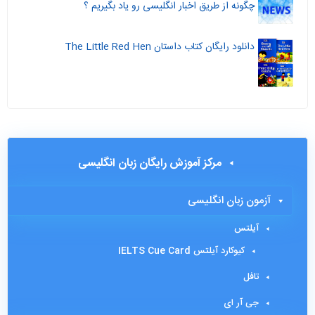
چگونه از طریق اخبار انگلیسی رو یاد بگیریم ؟
دانلود رایگان کتاب داستان The Little Red Hen
مرکز آموزش رایگان زبان انگلیسی
آزمون زبان انگلیسی
آیلتس
کیوکارد آیلتس IELTS Cue Card
تافل
جی آر ای