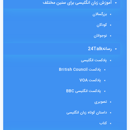
آموزش زبان انگلیسی برای سنین مختلف
بزرگسالان
کودکان
نوجوانان
رسانه24Talk
پادکست انگلیسی
پادکست British Council
پادکست VOA
پادکست انگلیسی BBC
تصویری
داستان کوتاه زبان انگلیسی
کتاب