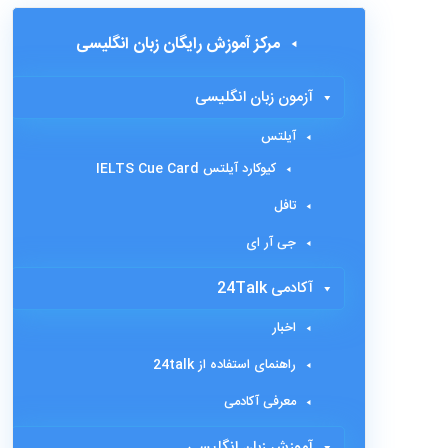
مرکز آموزش رایگان زبان انگلیسی
آزمون زبان انگلیسی
آیلتس
کیوکارد آیلتس IELTS Cue Card
تافل
جی آر ای
آکادمی 24Talk
اخبار
راهنمای استفاده از 24talk
معرفی آکادمی
آموزش زبان انگلیسی