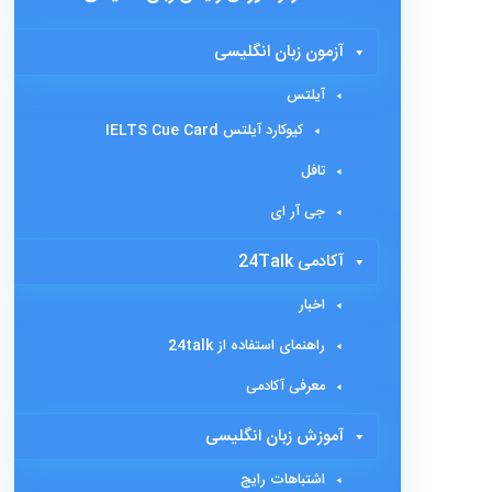
آزمون زبان انگلیسی
آیلتس
کیوکارد آیلتس IELTS Cue Card
تافل
جی آر ای
آکادمی 24Talk
اخبار
راهنمای استفاده از 24talk
معرفی آکادمی
آموزش زبان انگلیسی
اشتباهات رایج