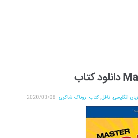
کتاب
بان انگلیسی
,
تافل
,
کتاب
روناک شاکری
2020/03/08