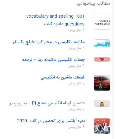
مطالب پیشنهادی
1001 vocabulary and spelling
questions دانلود کتاب
6 سال پیش
مکالمه انگلیسی در محل کار: اخراج یک نفر
6 سال پیش
جملات انگلیسی عاشقانه زیبا + ترجمه
7 سال پیش
قطعات ماشین به انگلیسی
5 سال پیش
داستان‌ کوتاه انگلیسی سطح PI – پدر و پسر
6 سال پیش
نمره آیلتس برای تحصیل در کانادا 2020
6 سال پیش