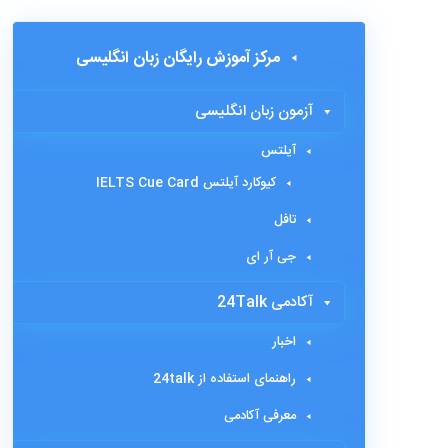
مرکز آموزش رایگان زبان انگلیسی
آزمون زبان انگلیسی
آیلتس
کیوکارد آیلتس IELTS Cue Card
تافل
جی آر ای
آکادمی 24Talk
اخبار
راهنمای استفاده از 24talk
معرفی آکادمی