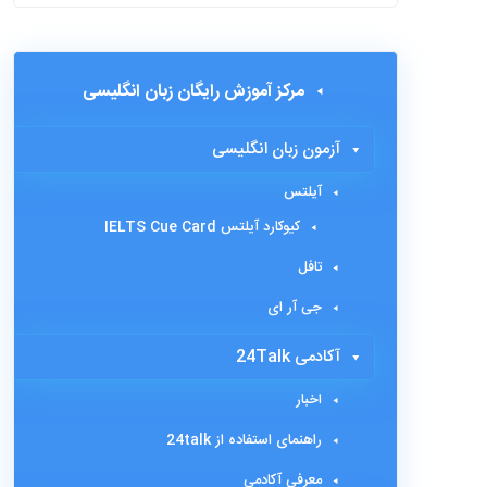
مرکز آموزش رایگان زبان انگلیسی
آزمون زبان انگلیسی
آیلتس
کیوکارد آیلتس IELTS Cue Card
تافل
جی آر ای
آکادمی 24Talk
اخبار
راهنمای استفاده از 24talk
معرفی آکادمی