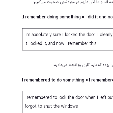
ده اند و ما الان داریم در موردشون صحبت می‌کنیم:
I’m absolutely sure I locked the door. I clear
it. locked it, and now I remember this
I remembered to do something = I remembered t
I remembered to lock the door when I left but
forgot to shut the windows