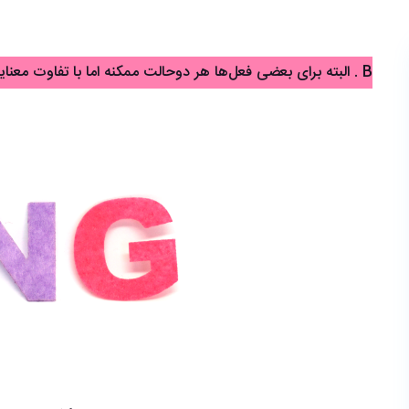
B . البته برای بعضی فعل‌ها هر دوحالت ممکنه اما با تفاوت معنایی: