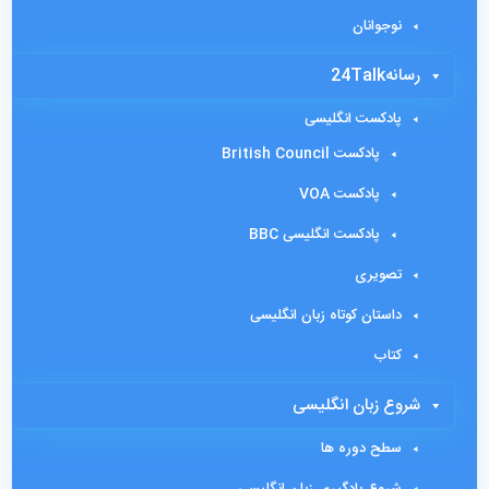
نوجوانان
رسانه24Talk
پادکست انگلیسی
پادکست British Council
پادکست VOA
پادکست انگلیسی BBC
تصویری
داستان کوتاه زبان انگلیسی
کتاب
شروع زبان انگلیسی
سطح دوره ها
شروع یادگیری زبان انگلیسی