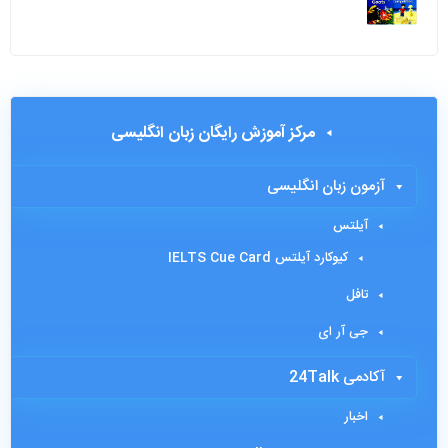
مرکز آموزش رایگان زبان انگلیسی
آزمون زبان انگلیسی
آیلتس
کیوکارد آیلتس IELTS Cue Card
تافل
جی آر ای
آکادمی 24Talk
اخبار