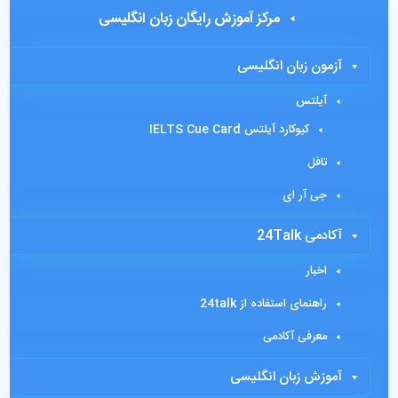
مرکز آموزش رایگان زبان انگلیسی
آزمون زبان انگلیسی
آیلتس
کیوکارد آیلتس IELTS Cue Card
تافل
جی آر ای
آکادمی 24Talk
اخبار
راهنمای استفاده از 24talk
معرفی آکادمی
آموزش زبان انگلیسی