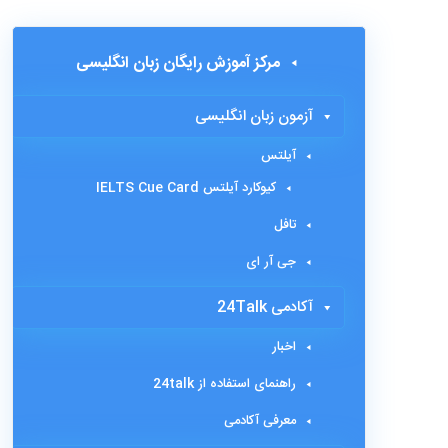
مرکز آموزش رایگان زبان انگلیسی
آزمون زبان انگلیسی
آیلتس
کیوکارد آیلتس IELTS Cue Card
تافل
جی آر ای
آکادمی 24Talk
اخبار
راهنمای استفاده از 24talk
معرفی آکادمی