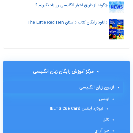
چگونه از طریق اخبار انگلیسی رو یاد بگیریم ؟
دانلود رایگان کتاب داستان The Little Red Hen
مرکز آموزش رایگان زبان انگلیسی
آزمون زبان انگلیسی
آیلتس
کیوکارد آیلتس IELTS Cue Card
تافل
جی آر ای