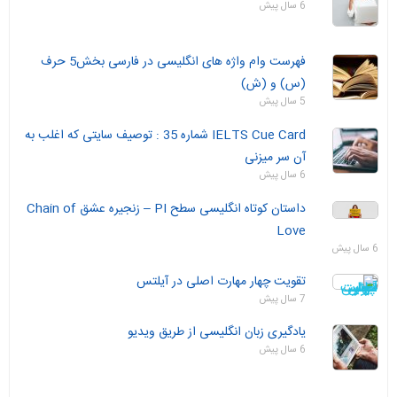
6 سال پیش
فهرست وام واژه های انگلیسی در فارسی بخش5 حرف
(س) و (ش)
5 سال پیش
IELTS Cue Card شماره 35 : توصیف سایتی که اغلب به
آن سر میزنی
6 سال پیش
داستان‌ کوتاه انگلیسی سطح PI – زنجیره عشق Chain of
Love
6 سال پیش
تقویت چهار مهارت اصلی در آیلتس
7 سال پیش
یادگیری زبان انگلیسی از طریق ویدیو
6 سال پیش