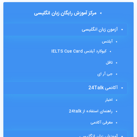
مرکز آموزش رایگان زبان انگلیسی
آزمون زبان انگلیسی
آیلتس
کیوکارد آیلتس IELTS Cue Card
تافل
جی آر ای
آکادمی 24Talk
اخبار
راهنمای استفاده از 24talk
معرفی آکادمی
آموزش زبان انگلیسی