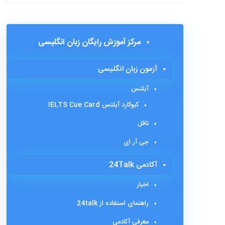
مرکز آموزش رایگان زبان انگلیسی
آزمون زبان انگلیسی
آیلتس
کیوکارد آیلتس IELTS Cue Card
تافل
جی آر ای
آکادمی 24Talk
اخبار
راهنمای استفاده از 24talk
معرفی آکادمی