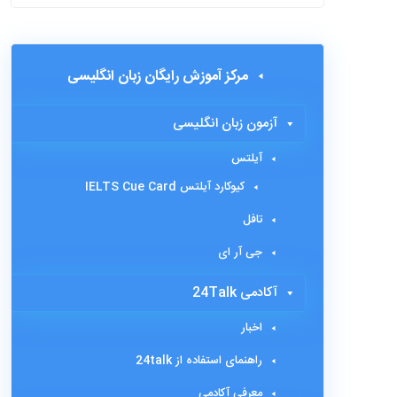
مرکز آموزش رایگان زبان انگلیسی
آزمون زبان انگلیسی
آیلتس
کیوکارد آیلتس IELTS Cue Card
تافل
جی آر ای
آکادمی 24Talk
اخبار
راهنمای استفاده از 24talk
معرفی آکادمی