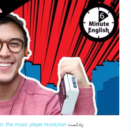
: the music player revolution
پادکست BBC 6 minute English