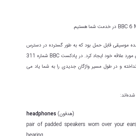
سالها قبل از iPod و دانلود MP3 ، واکمن سونی اولین پخش کننده موسیقی 
بود. این انقلابی در نحوه گوش دادن طرفداران به گروههای موسیقی مورد علاقه خود ایجاد کرد. در پادکست BBC شماره 311
نیل و جورجینا نگاهی نوستالژیک به دهه 1980 و تولد واکمن انداخته و در طول مسیر واژگا
در زیر ک
headphones
(هدفون)
pair of padded speakers worn over your ears
hearing