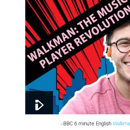
–
Walkman