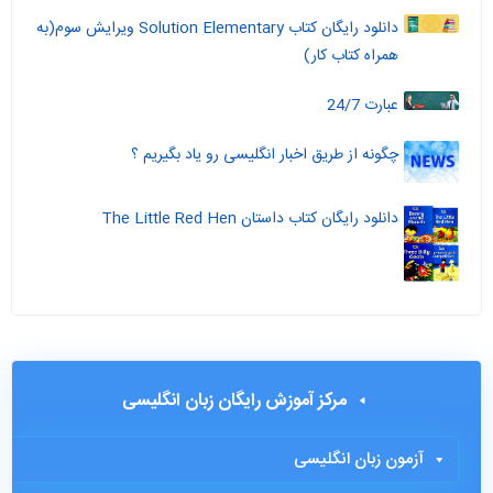
دانلود رایگان کتاب Solution Elementary ویرایش سوم(به
همراه کتاب کار)
عبارت 24/7
چگونه از طریق اخبار انگلیسی رو یاد بگیریم ؟
دانلود رایگان کتاب داستان The Little Red Hen
مرکز آموزش رایگان زبان انگلیسی
آزمون زبان انگلیسی