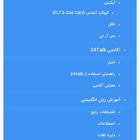
آیلتس
کیوکارد آیلتس IELTS Cue Card
تافل
جی آر ای
آکادمی 24Talk
اخبار
راهنمای استفاده از 24talk
معرفی آکادمی
آموزش زبان انگلیسی
اشتباهات رایج
اصطلاحات
دایره لغات