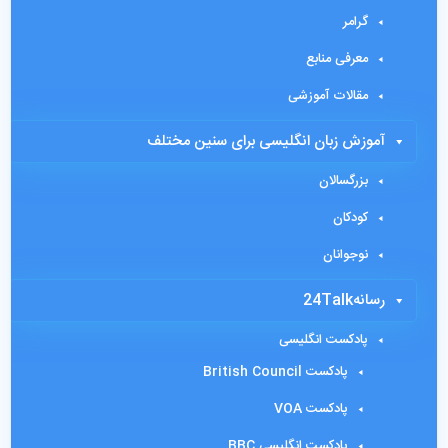
گرامر
معرفی منابع
مقالات آموزشی
آموزش زبان انگلیسی برای سنین مختلف
بزرگسالان
کودکان
نوجوانان
رسانه24Talk
پادکست انگلیسی
پادکست British Council
پادکست VOA
پادکست انگلیسی BBC