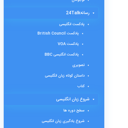
رسانه24Talk
پادکست انگلیسی
پادکست British Council
پادکست VOA
پادکست انگلیسی BBC
تصویری
داستان کوتاه زبان انگلیسی
کتاب
شروع زبان انگلیسی
سطح دوره ها
شروع یادگیری زبان انگلیسی