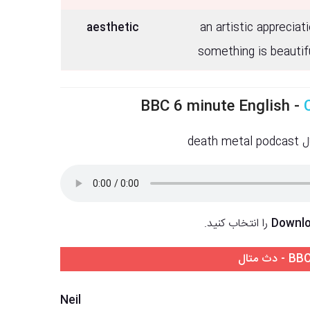
aesthetic
an artistic appreciat
something is beautifu
ی ها: Practice makes perfect
BBC 6 minute English -
Downl
را انتخاب کنید.
Neil