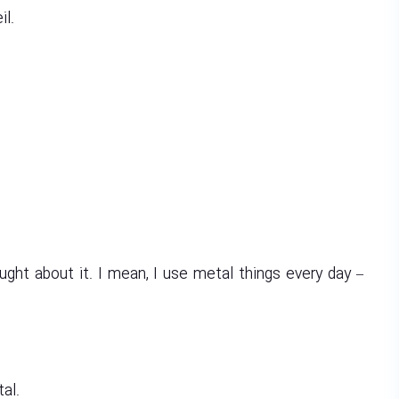
il.
hought about it. I mean, I use metal things every day –
al.