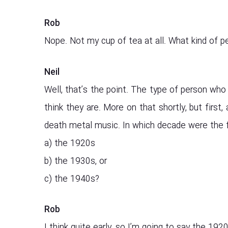
Rob
Nope. Not my cup of tea at all. What kind of p
Neil
Well, that’s the point. The type of person who
think they are. More on that shortly, but first,
death metal music. In which decade were the fi
a) the 1920s
b) the 1930s, or
c) the 1940s?
Rob
I think quite early, so I’m going to say the 192