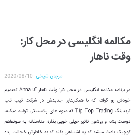
مکالمه انگلیسی در محل کار:
وقت ناهار
مرجان شیخی
2020/08/10
آموزش زبان انگلیسی
,
بزرگسالان
,
دایره لغات
در برنامه مکالمه انگلیسی در محل کار: وقت ناهار آنا Anna تصمیم
خودش رو گرفته که با همکارهای جدیدش در شرکت تیپ تاپ
تریدینگ Tip Top Trading که میوه های پلاستیکی تولید میکنه،
دوست بشه و روشون تاثیر خیلی خوبی بذاره. متاسفانه یه سوتفاهم
کوچیک باعث میشه که یه اشتباهی بکنه که به خاطرش خجالت زده