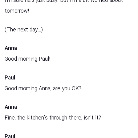
I’m sure he’s just busy. But I’m a bit worried about
tomorrow!
(The next day…)
Anna
Good morning Paul!
Paul
Good morning Anna, are you OK?
Anna
Fine, the kitchen’s through there, isn’t it?
Paul