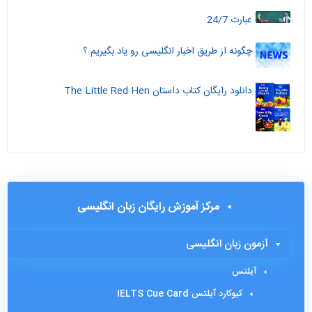
عبارت 24/7
چگونه از طریق اخبار انگلیسی رو یاد بگیریم ؟
دانلود رایگان کتاب داستان The Little Red Hen
مرکز آموزش رایگان زبان انگلیسی
آزمون زبان انگلیسی
آیلتس
کیوکارد آیلتس IELTS Cue Card