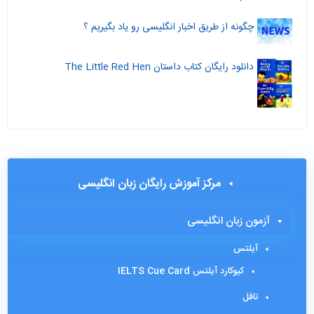
چگونه از طریق اخبار انگلیسی رو یاد بگیریم ؟
دانلود رایگان کتاب داستان The Little Red Hen
مرکز آموزش رایگان زبان انگلیسی
آزمون زبان انگلیسی
آیلتس
کیوکارد آیلتس IELTS Cue Card
تافل