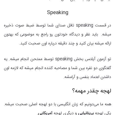
Speaking
در قسمت speaking تافل صدای شما توسط ضبط صوت ذخیره
میشه. باید نظر و دیدگاه خودتون رو راجع به موضوعی که بهتون
ارائه میشه بیان کنید و چند دقیقه درباره اون صحبت کنید.
تو آزمون آیلتس بخش speaking توسط ممتحن انجام میشه. یه
گفتگوی دو نفره بین شما و مصاحبه کننده انجام میشه که لازمه اون
داشتن اعتماد بنفس و آرامشه.
لهجه چقدر مهمه؟
همه ما می‌دونیم که زبان انگلیسی با دو لهجه اصلی صحبت میشه.
یکی لهجه
بریتانیایی
و دیگری لهجه
آمریکایی
.