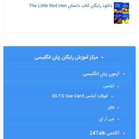
دانلود رایگان کتاب داستان The Little Red Hen
مرکز آموزش رایگان زبان انگلیسی
آزمون زبان انگلیسی
آیلتس
کیوکارد آیلتس IELTS Cue Card
تافل
جی آر ای
آکادمی 24Talk