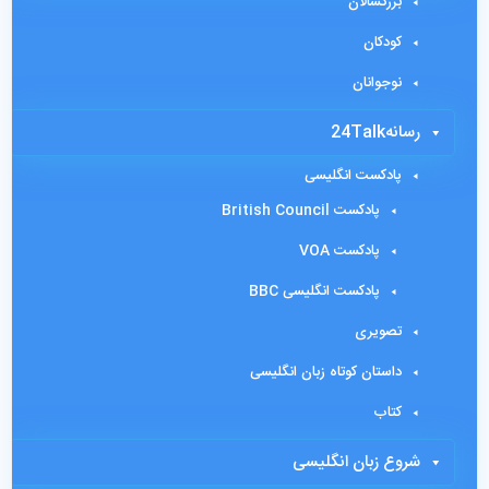
بزرگسالان
کودکان
نوجوانان
رسانه24Talk
پادکست انگلیسی
پادکست British Council
پادکست VOA
پادکست انگلیسی BBC
تصویری
داستان کوتاه زبان انگلیسی
کتاب
شروع زبان انگلیسی