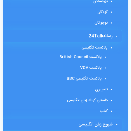
بزرگسالان
کودکان
نوجوانان
رسانه24Talk
پادکست انگلیسی
پادکست British Council
پادکست VOA
پادکست انگلیسی BBC
تصویری
داستان کوتاه زبان انگلیسی
کتاب
شروع زبان انگلیسی