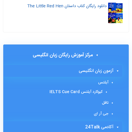
دانلود رایگان کتاب داستان The Little Red Hen
مرکز آموزش رایگان زبان انگلیسی
آزمون زبان انگلیسی
آیلتس
کیوکارد آیلتس IELTS Cue Card
تافل
جی آر ای
آکادمی 24Talk