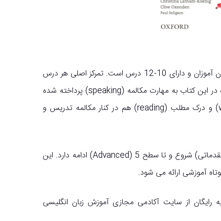
هر جلد از مجموعه American English File متناسب با سطح زبان آموزان و دارای 10-12 درس است. تمرکز اصلی هر درس
روی سه بخش گرامر، واژگان و تلفظ قرار گرفته است و به طور ویژه در این کتاب به مهارت مکالمه (speaking) پرداخته شده
است. البته سه مهارت شنیداری (listening)، نوشتاری (writing) و درک مطلب (reading) هم در کنار مکالمه تدریس و
سری شش جلدی American English File از سطح starter (مقدماتی) شروع و تا سطح 5 (Advanced) ادامه دارد. این
وتاه آموزشی ارائه می شود.
American English  را می توانید به رایگان از سایت آکادمی مجازی آموزش زبان انگلیسی