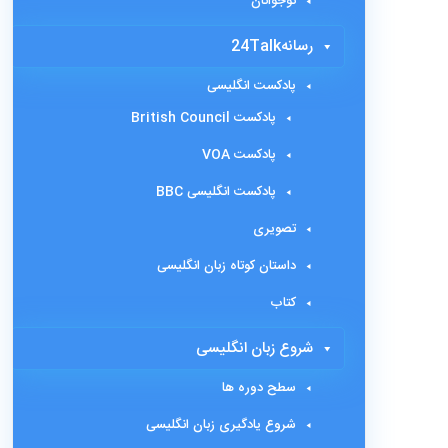
نوجوانان
رسانه24Talk
پادکست انگلیسی
پادکست British Council
پادکست VOA
پادکست انگلیسی BBC
تصویری
داستان کوتاه زبان انگلیسی
کتاب
شروع زبان انگلیسی
سطح دوره ها
شروع یادگیری زبان انگلیسی