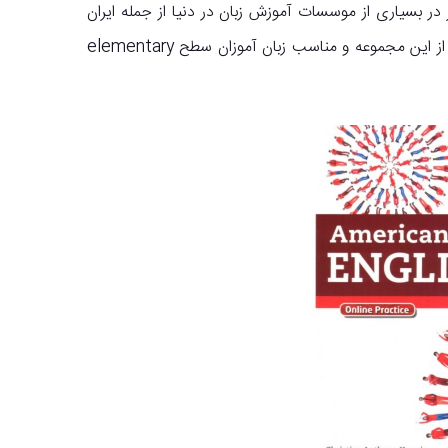
در بسیاری از موسسات آموزش زبان در دنیا از جمله ایران
تدریس می شود. کتاب American English File 1 دومین جلد از این مجموعه و مناسب زبان آموزان سطح elementary