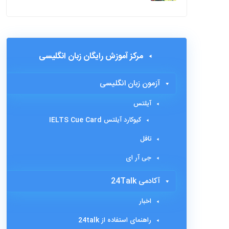
مرکز آموزش رایگان زبان انگلیسی
آزمون زبان انگلیسی
آیلتس
کیوکارد آیلتس IELTS Cue Card
تافل
جی آر ای
آکادمی 24Talk
اخبار
راهنمای استفاده از 24talk