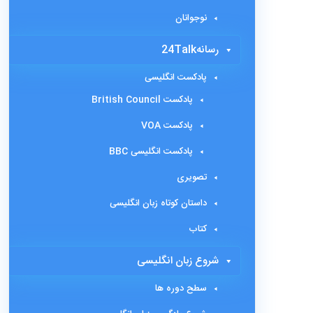
نوجوانان
رسانه24Talk
پادکست انگلیسی
پادکست British Council
پادکست VOA
پادکست انگلیسی BBC
تصویری
داستان کوتاه زبان انگلیسی
کتاب
شروع زبان انگلیسی
سطح دوره ها