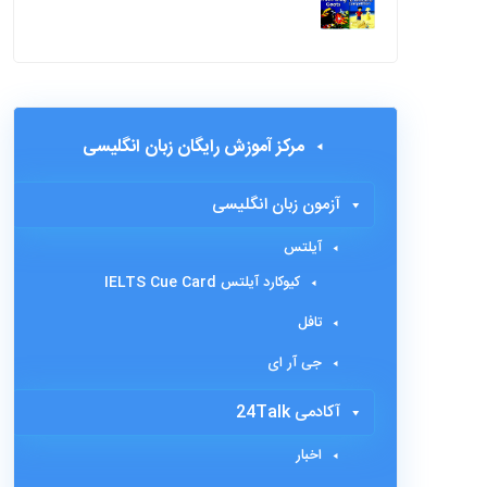
مرکز آموزش رایگان زبان انگلیسی
آزمون زبان انگلیسی
آیلتس
کیوکارد آیلتس IELTS Cue Card
تافل
جی آر ای
آکادمی 24Talk
اخبار