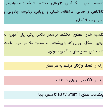
تقسیم بندی و گردآوری
ژانرهای مختلف
از قبیل: ماجراجویی،
کاراگاهی و جنایی، عاشقانه، خیالی و رویایی، رئالیسم جادویی و
تخیلی و حادثه ای.
تقسیم بندی
سطوح مختلف
براساس دانش زبانی زبان آموزان به
بهترین شکل، جوری که با پیشرفتن به سطوح بالا می تونن راحت
کتاب های سطح های دیگه رو بخونن.
ارائه ی
تعداد واژگان
مرتبط به هر سطح.
ارائه ی
CD صوتی
برای هر کتاب
پیشرفت سطح
از Easy Start تا سطح چهار