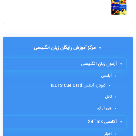
مرکز آموزش رایگان زبان انگلیسی
آزمون زبان انگلیسی
آیلتس
کیوکارد آیلتس IELTS Cue Card
تافل
جی آر ای
آکادمی 24Talk
اخبار