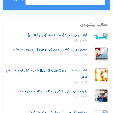
مطالب پیشنهادی
آیلتس چیست؟ [صفر تا صد آزمون آیلتس]
6 سال پیش
چطور مهارت شنیداریمون (listening) رو بهبود ببخشیم
6 سال پیش
آیلتس کیوکارد IELTS Cue Card شماره 61 : توصیف آشپز
ماهر
6 سال پیش
6 راه آسان برای یادگیری مکالمه انگلیسی در خانه
6 سال پیش
مکالمه انگلیسی در محل کار: پیشنهاد کمک