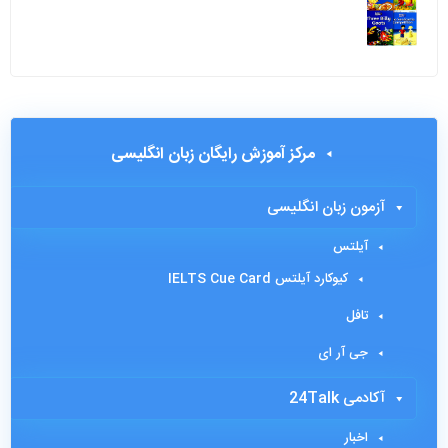
مرکز آموزش رایگان زبان انگلیسی
آزمون زبان انگلیسی
آیلتس
کیوکارد آیلتس IELTS Cue Card
تافل
جی آر ای
آکادمی 24Talk
اخبار