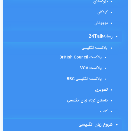
بزرگسالان
کودکان
نوجوانان
رسانه24Talk
پادکست انگلیسی
پادکست British Council
پادکست VOA
پادکست انگلیسی BBC
تصویری
داستان کوتاه زبان انگلیسی
کتاب
شروع زبان انگلیسی