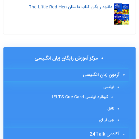
دانلود رایگان کتاب داستان The Little Red Hen
مرکز آموزش رایگان زبان انگلیسی
آزمون زبان انگلیسی
آیلتس
کیوکارد آیلتس IELTS Cue Card
تافل
جی آر ای
آکادمی 24Talk